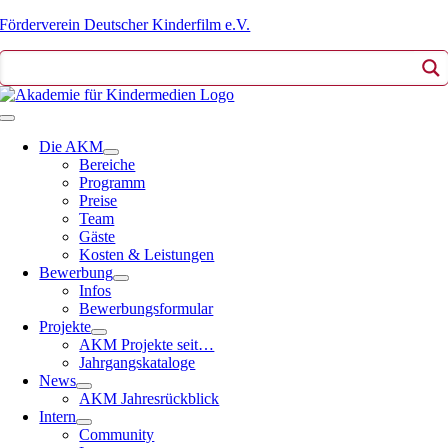
Zum
Förderverein Deutscher Kinderfilm e.V.
Inhalt
springen
Toggle
Navigation
Die AKM
Bereiche
Programm
Preise
Team
Gäste
Kosten & Leistungen
Bewerbung
Infos
Bewerbungsformular
Projekte
AKM Projekte seit…
Jahrgangskataloge
News
AKM Jahresrückblick
Intern
Community