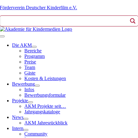
Zum
Förderverein Deutscher Kinderfilm e.V.
Inhalt
springen
Toggle
Navigation
Die AKM
Bereiche
Programm
Preise
Team
Gäste
Kosten & Leistungen
Bewerbung
Infos
Bewerbungsformular
Projekte
AKM Projekte seit…
Jahrgangskataloge
News
AKM Jahresrückblick
Intern
Community