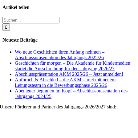
Artikel teilen
Facebook
X
Reddit
LinkedIn
WhatsApp
Pinterest
Vk
E-
Suche
Mail
nach:
Neueste Beiträge
Wo neue Geschichten ihren Anfang nehmen –
Abschlusspräsentation des Jahrgangs 2025/26
Geschichten für morgen – Die Akademie für Kindermedien
startet die Ausschreibung für den Jahrgang 2026/27
Abschlusspräsentation AKM 2025/26 – Jetzt anmelden!
Aufbruch & Abschied – die AKM startet mit neuem
Leitungsteam in die Bewerbungsphase 2025/26
Abenteuer beginnen im Kopf – Abschlusspräsentation des
Jahrgangs 2024/25
Unsere Förderer und Partner des Jahrgangs 2026/2027 sind: