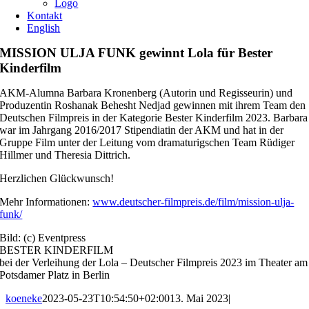
Logo
Kontakt
English
MISSION ULJA FUNK gewinnt Lola für Bester
Kinderfilm
AKM-Alumna Barbara Kronenberg (Autorin und Regisseurin) und
Produzentin Roshanak Behesht Nedjad gewinnen mit ihrem Team den
Deutschen Filmpreis in der Kategorie Bester Kinderfilm 2023. Barbara
war im Jahrgang 2016/2017 Stipendiatin der AKM und hat in der
Gruppe Film unter der Leitung vom dramaturigschen Team Rüdiger
Hillmer und Theresia Dittrich.
Herzlichen Glückwunsch!
Mehr Informationen:
www.deutscher-filmpreis.de/film/mission-ulja-
funk/
Bild: (c) Eventpress
BESTER KINDERFILM
bei der Verleihung der Lola – Deutscher Filmpreis 2023 im Theater am
Potsdamer Platz in Berlin
koeneke
2023-05-23T10:54:50+02:00
13. Mai 2023
|