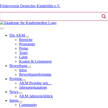
Zum
Förderverein Deutscher Kinderfilm e.V.
Inhalt
springen
Toggle
Navigation
Die AKM
Bereiche
Programm
Preise
Team
Gäste
Kosten & Leistungen
Bewerbung
Infos
Bewerbungsformular
Projekte
AKM Projekte seit…
Jahrgangskataloge
News
AKM Jahresrückblick
Intern
Community