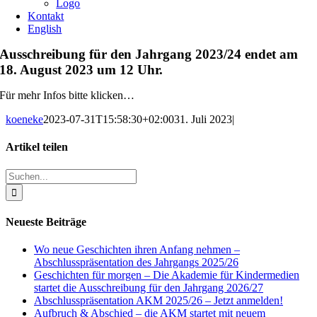
Logo
Kontakt
English
Ausschreibung für den Jahrgang 2023/24 endet am
18. August 2023 um 12 Uhr.
Für mehr Infos bitte klicken…
koeneke
2023-07-31T15:58:30+02:00
31. Juli 2023
|
Artikel teilen
Facebook
X
Reddit
LinkedIn
WhatsApp
Pinterest
Vk
E-
Suche
Mail
nach:
Neueste Beiträge
Wo neue Geschichten ihren Anfang nehmen –
Abschlusspräsentation des Jahrgangs 2025/26
Geschichten für morgen – Die Akademie für Kindermedien
startet die Ausschreibung für den Jahrgang 2026/27
Abschlusspräsentation AKM 2025/26 – Jetzt anmelden!
Aufbruch & Abschied – die AKM startet mit neuem