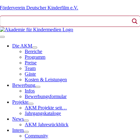
Zum
Förderverein Deutscher Kinderfilm e.V.
Inhalt
springen
Toggle
Navigation
Die AKM
Bereiche
Programm
Preise
Team
Gäste
Kosten & Leistungen
Bewerbung
Infos
Bewerbungsformular
Projekte
AKM Projekte seit…
Jahrgangskataloge
News
AKM Jahresrückblick
Intern
Community