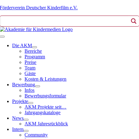
Zum
Förderverein Deutscher Kinderfilm e.V.
Inhalt
springen
Toggle
Navigation
Die AKM
Bereiche
Programm
Preise
Team
Gäste
Kosten & Leistungen
Bewerbung
Infos
Bewerbungsformular
Projekte
AKM Projekte seit…
Jahrgangskataloge
News
AKM Jahresrückblick
Intern
Community