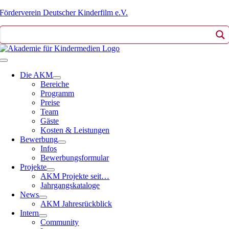
Zum
Förderverein Deutscher Kinderfilm e.V.
Inhalt
springen
Toggle
Navigation
Die AKM
Bereiche
Programm
Preise
Team
Gäste
Kosten & Leistungen
Bewerbung
Infos
Bewerbungsformular
Projekte
AKM Projekte seit…
Jahrgangskataloge
News
AKM Jahresrückblick
Intern
Community