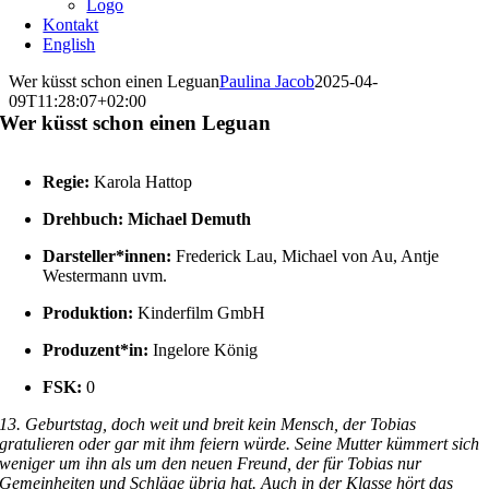
Logo
Kontakt
English
Wer küsst schon einen Leguan
Paulina Jacob
2025-04-
09T11:28:07+02:00
Wer küsst schon einen Leguan
Regie:
Karola Hattop
Drehbuch:
Michael Demuth
Darsteller*innen:
Frederick Lau, Michael von Au, Antje
Westermann uvm.
Produktion:
Kinderfilm GmbH
Produzent*in:
Ingelore König
FSK:
0
13. Geburtstag, doch weit und breit kein Mensch, der Tobias
gratulieren oder gar mit ihm feiern würde. Seine Mutter kümmert sich
weniger um ihn als um den neuen Freund, der für Tobias nur
Gemeinheiten und Schläge übrig hat. Auch in der Klasse hört das