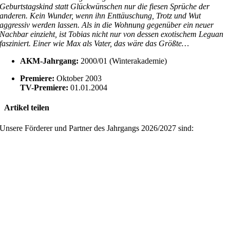
Geburtstagskind statt Glückwünschen nur die fiesen Sprüche der
anderen. Kein Wunder, wenn ihn Enttäuschung, Trotz und Wut
aggressiv werden lassen. Als in die Wohnung gegenüber ein neuer
Nachbar einzieht, ist Tobias nicht nur von dessen exotischem Leguan
fasziniert. Einer wie Max als Vater, das wäre das Größte…
AKM-Jahrgang:
2000/01 (Winterakademie)
Premiere:
Oktober 2003
TV-Premiere:
01.01.2004
Artikel teilen
Facebook
X
Reddit
LinkedIn
WhatsApp
Pinterest
Vk
E-
Unsere Förderer und Partner des Jahrgangs 2026/2027 sind:
Mail