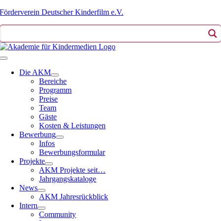
Zum
Förderverein Deutscher Kinderfilm e.V.
Inhalt
springen
Toggle
Navigation
Die AKM
Bereiche
Programm
Preise
Team
Gäste
Kosten & Leistungen
Bewerbung
Infos
Bewerbungsformular
Projekte
AKM Projekte seit…
Jahrgangskataloge
News
AKM Jahresrückblick
Intern
Community