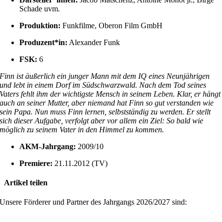
Schade uvm.
Produktion:
Funkfilme, Oberon Film GmbH
Produzent*in:
Alexander Funk
FSK:
6
Finn ist äußerlich ein junger Mann mit dem IQ eines Neunjährigen
und lebt in einem Dorf im Südschwarzwald. Nach dem Tod seines
Vaters fehlt ihm der wichtigste Mensch in seinem Leben. Klar, er hängt
auch an seiner Mutter, aber niemand hat Finn so gut verstanden wie
sein Papa. Nun muss Finn lernen, selbstständig zu werden. Er stellt
sich dieser Aufgabe, verfolgt aber vor allem ein Ziel: So bald wie
möglich zu seinem Vater in den Himmel zu kommen.
AKM-Jahrgang:
2009/10
Premiere:
21.11.2012 (TV)
Artikel teilen
Facebook
X
Reddit
LinkedIn
WhatsApp
Pinterest
Vk
E-
Unsere Förderer und Partner des Jahrgangs 2026/2027 sind:
Mail