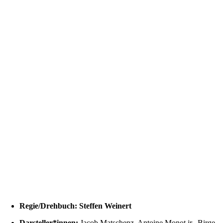
Regie/Drehbuch:
Steffen Weinert
Darsteller*innen:
Jacob Matschenz, Antoine Monot jr., Birge