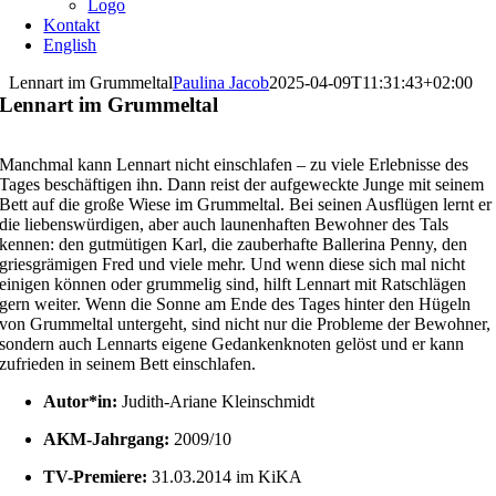
Logo
Kontakt
English
Lennart im Grummeltal
Paulina Jacob
2025-04-09T11:31:43+02:00
Lennart im Grummeltal
Manchmal kann Lennart nicht einschlafen – zu viele Erlebnisse des
Tages beschäftigen ihn. Dann reist der aufgeweckte Junge mit seinem
Bett auf die große Wiese im Grummeltal. Bei seinen Ausflügen lernt er
die liebenswürdigen, aber auch launenhaften Bewohner des Tals
kennen: den gutmütigen Karl, die zauberhafte Ballerina Penny, den
griesgrämigen Fred und viele mehr. Und wenn diese sich mal nicht
einigen können oder grummelig sind, hilft Lennart mit Ratschlägen
gern weiter. Wenn die Sonne am Ende des Tages hinter den Hügeln
von Grummeltal untergeht, sind nicht nur die Probleme der Bewohner,
sondern auch Lennarts eigene Gedankenknoten gelöst und er kann
zufrieden in seinem Bett einschlafen.
Autor*in:
Judith-Ariane Kleinschmidt
AKM-Jahrgang:
2009/10
TV-Premiere:
31.03.2014 im KiKA