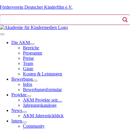
Zum
Förderverein Deutscher Kinderfilm e.V.
Inhalt
springen
Toggle
Navigation
Die AKM
Bereiche
Programm
Preise
Team
Gäste
Kosten & Leistungen
Bewerbung
Infos
Bewerbungsformular
Projekte
AKM Projekte seit…
Jahrgangskataloge
News
AKM Jahresrückblick
Intern
Community