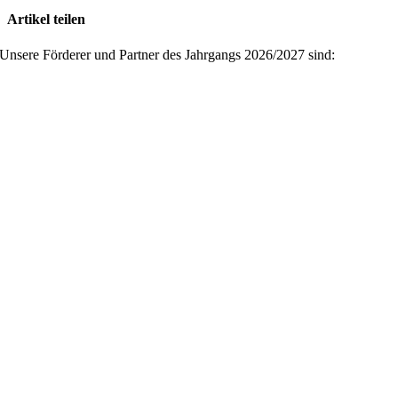
Artikel teilen
Facebook
X
Reddit
LinkedIn
WhatsApp
Pinterest
Vk
E-
Unsere Förderer und Partner des Jahrgangs 2026/2027 sind:
Mail