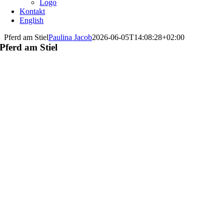
Logo
Kontakt
English
Pferd am Stiel
Paulina Jacob
2026-06-05T14:08:28+02:00
Pferd am Stiel