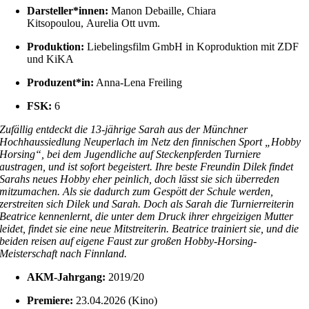
Darsteller*innen:
Manon Debaille, Chiara
Kitsopoulou, Aurelia Ott uvm.
Produktion:
Liebelingsfilm GmbH in Koproduktion mit ZDF
und KiKA
Produzent*in:
Anna-Lena Freiling
FSK:
6
Zufällig entdeckt die 13-jährige Sarah aus der Münchner
Hochhaussiedlung Neuperlach im Netz den finnischen Sport „Hobby
Horsing“, bei dem Jugendliche auf Steckenpferden Turniere
austragen, und ist sofort begeistert. Ihre beste Freundin Dilek findet
Sarahs neues Hobby eher peinlich, doch lässt sie sich überreden
mitzumachen. Als sie dadurch zum Gespött der Schule werden,
zerstreiten sich Dilek und Sarah. Doch als Sarah die Turnierreiterin
Beatrice kennenlernt, die unter dem Druck ihrer ehrgeizigen Mutter
leidet, findet sie eine neue Mitstreiterin. Beatrice trainiert sie, und die
beiden reisen auf eigene Faust zur großen Hobby-Horsing-
Meisterschaft nach Finnland.
AKM-Jahrgang:
2019/20
Premiere:
23.04.2026 (Kino)