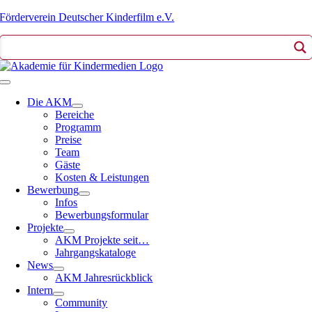
Zum
Förderverein Deutscher Kinderfilm e.V.
Inhalt
springen
Toggle
Navigation
Die AKM
Bereiche
Programm
Preise
Team
Gäste
Kosten & Leistungen
Bewerbung
Infos
Bewerbungsformular
Projekte
AKM Projekte seit…
Jahrgangskataloge
News
AKM Jahresrückblick
Intern
Community