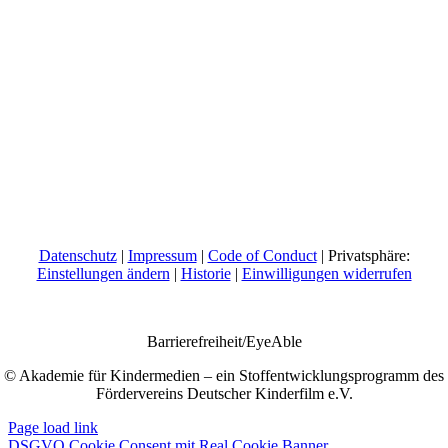
Datenschutz
|
Impressum
|
Code of Conduct
| Privatsphäre:
Einstellungen ändern
|
Historie
|
Einwilligungen widerrufen
Barrierefreiheit/EyeAble
© Akademie für Kindermedien – ein Stoffentwicklungsprogramm des
Fördervereins Deutscher Kinderfilm e.V.
Page load link
DSGVO Cookie Consent mit Real Cookie Banner