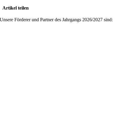
Artikel teilen
Facebook
X
Reddit
LinkedIn
WhatsApp
Pinterest
Vk
E-
Unsere Förderer und Partner des Jahrgangs 2026/2027 sind:
Mail