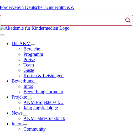
Zum
Förderverein Deutscher Kinderfilm e.V.
Inhalt
springen
Toggle
Navigation
Die AKM
Bereiche
Programm
Preise
Team
Gäste
Kosten & Leistungen
Bewerbung
Infos
Bewerbungsformular
Projekte
AKM Projekte seit…
Jahrgangskataloge
News
AKM Jahresrückblick
Intern
Community