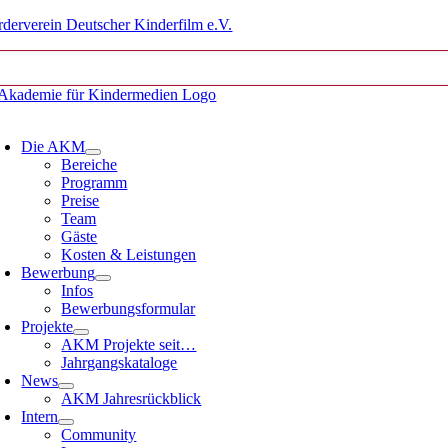
Zum
rderverein Deutscher Kinderfilm e.V.
Inhalt
springen
oggle
avigation
Die AKM
Bereiche
Programm
Preise
Team
Gäste
Kosten & Leistungen
Bewerbung
Infos
Bewerbungsformular
Projekte
AKM Projekte seit…
Jahrgangskataloge
News
AKM Jahresrückblick
Intern
Community