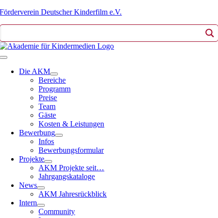
Zum
Förderverein Deutscher Kinderfilm e.V.
Inhalt
springen
Toggle
Navigation
Die AKM
Bereiche
Programm
Preise
Team
Gäste
Kosten & Leistungen
Bewerbung
Infos
Bewerbungsformular
Projekte
AKM Projekte seit…
Jahrgangskataloge
News
AKM Jahresrückblick
Intern
Community