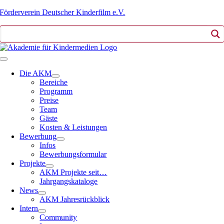
Zum
Förderverein Deutscher Kinderfilm e.V.
Inhalt
springen
Toggle
Navigation
Die AKM
Bereiche
Programm
Preise
Team
Gäste
Kosten & Leistungen
Bewerbung
Infos
Bewerbungsformular
Projekte
AKM Projekte seit…
Jahrgangskataloge
News
AKM Jahresrückblick
Intern
Community